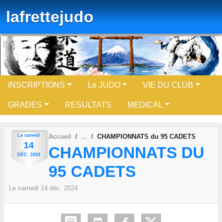
Panneau de gestion des cookies
lafrettejudo
INSCRIPTIONS
Le JUDO
VIE DU CLUB
GRADES
RESULTATS
MEDICAL
Le
samedi
Accueil
CHAMPIONNATS du 95 CADETS
14
CHAMPIONNATS DU
DÉC.
2024
95 CADETS
Le
samedi
14
déc.
2024