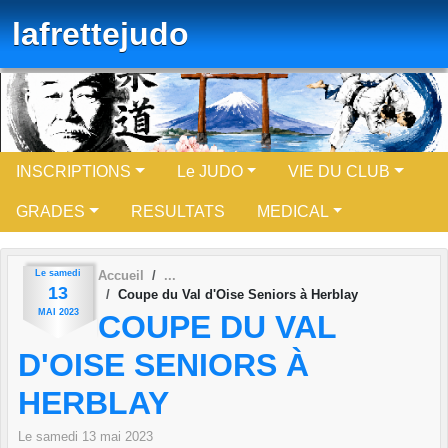
Panneau de gestion des cookies
lafrettejudo
INSCRIPTIONS
Le JUDO
VIE DU CLUB
GRADES
RESULTATS
MEDICAL
Le
samedi
Accueil
13
Coupe du Val d'Oise Seniors à Herblay
MAI
2023
COUPE DU VAL
D'OISE SENIORS À
HERBLAY
Le
samedi
13
mai
2023