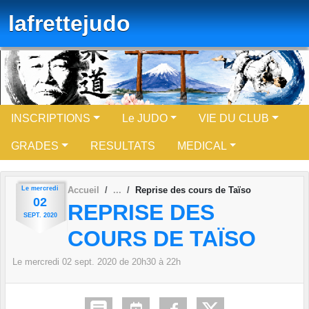
Panneau de gestion des cookies
lafrettejudo
INSCRIPTIONS
Le JUDO
VIE DU CLUB
GRADES
RESULTATS
MEDICAL
Le
mercredi
Accueil
Reprise des cours de Taïso
02
REPRISE DES
SEPT.
2020
COURS DE TAÏSO
Le
mercredi
02
sept.
2020
de 20h30 à 22h