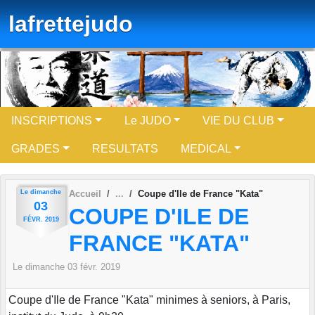
Panneau de gestion des cookies
lafrettejudo
INSCRIPTIONS
Le JUDO
VIE DU CLUB
GRADES
RESULTATS
MEDICAL
Le
dimanche
Accueil
Coupe d'Ile de France "Kata"
03
COUPE D'ILE DE
FÉVR.
2019
FRANCE "KATA"
Le
dimanche
03
févr.
2019
Coupe d'Ile de France "Kata" minimes à seniors, à Paris,