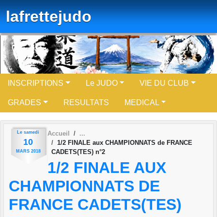
Panneau de gestion des cookies
lafrettejudo
INSCRIPTIONS
Le JUDO
VIE DU CLUB
GRADES
RESULTATS
MEDICAL
Le
samedi
Accueil
10
1/2 FINALE aux CHAMPIONNATS de FRANCE
CADETS(TES) n°2
MARS
2018
1/2 FINALE AUX
CHAMPIONNATS DE
FRANCE CADETS(TES)